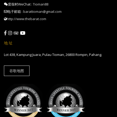
度假村WeChat :
Tioman88
电子邮箱 :
barattioman@gmail.com
http://www.thebarat.com
地址
Lot 438, Kampung Juara, Pulau Tioman, 26800 Rompin, Pahang.
谷歌地图