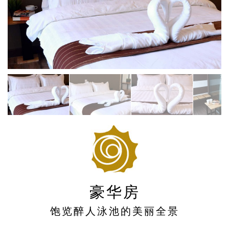
豪华房
饱览醉人泳池的美丽全景