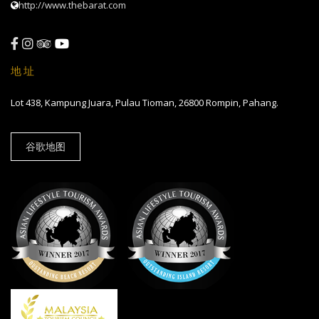
http://www.thebarat.com
地址
Lot 438, Kampung Juara, Pulau Tioman, 26800 Rompin, Pahang.
谷歌地图