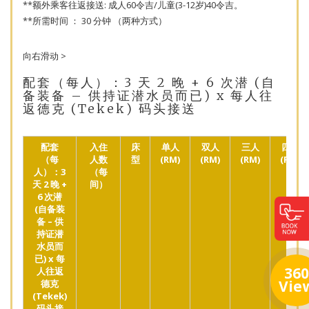
**额外乘客往返接送: 成人60令吉/儿童(3-12岁)40令吉。
**所需时间 ： 30 分钟 （两种方式）
向右滑动 >
配套（每人）：3 天 2 晚 + 6 次潜 (自
备装备 – 供持证潜水员而已) x 每人往
返德克 (Tekek) 码头接送
配套
入住
床
单人
双人
三人
四人
（每
人数
型
(RM)
(RM)
(RM)
(RM)
人）：3
（每
天 2 晚 +
间）
6 次潜
(自备装
备 – 供
持证潜
水员而
已) x 每
360
人往返
Vie
德克
(Tekek)
码头接