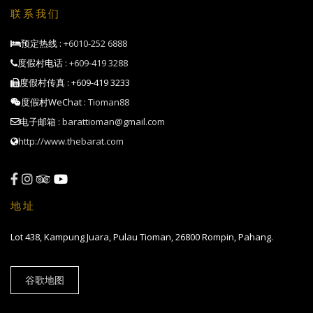
大
联系我们
号
床
+
预定热线 :
+6010-252 6888
一
度假村电话 :
+609-419 3288
张
大
度假村传真 : +609-419 3233
号
度假村WeChat :
Tioman88
床
电子邮箱 :
barattioman@gmail.com
海滨家
4+1 位
两
2,070
2,650
3,230
3,810
庭小别
客人
张
http://www.thebarat.com
墅
大
号
双
人
床
地址
海滨家
4+1 位
两
2,070
2,650
3,000
3,810
庭小木
客人
张
Lot 438, Kampung Juara, Pulau Tioman, 26800 Rompin, Pahang.
屋
大
号
双
谷歌地图
人
床