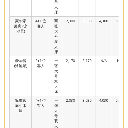
单
人
床
豪华家
4+1 位
两
2,300
3,300
4,300
5,300
庭房 (泳
客人
张
池景)
大
号
双
人
床
豪华房
2+1 位
一
2,170
3,170
N/A
N/A
(泳池景)
客人
张
大
号
双
人
床
标准家
4+1 位
一
2,030
3,030
4,030
5,030
庭小木
客人
张
屋
大
号
双
人