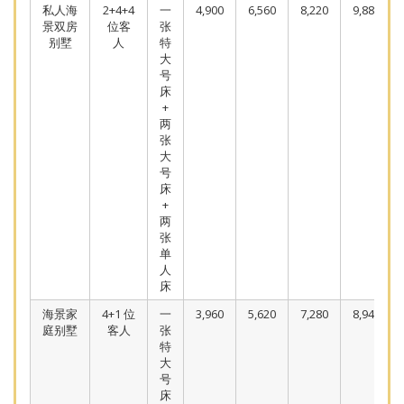
私人海
2+4+4
一
4,900
6,560
8,220
9,880
景双房
位客
张
别墅
人
特
大
号
床
+
两
张
大
号
床
+
两
张
单
人
床
海景家
4+1 位
一
3,960
5,620
7,280
8,940
庭别墅
客人
张
特
大
号
床