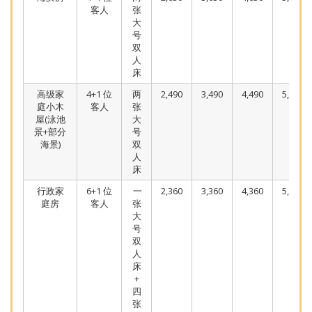
客人
张
大
号
双
人
床
高级家
4+1 位
两
2,490
3,490
4,490
5,490
庭小木
客人
张
屋(泳池
大
景+部分
号
海景)
双
人
床
行政家
6+1 位
一
2,360
3,360
4,360
5,360
庭房
客人
张
大
号
双
人
床
+
四
张