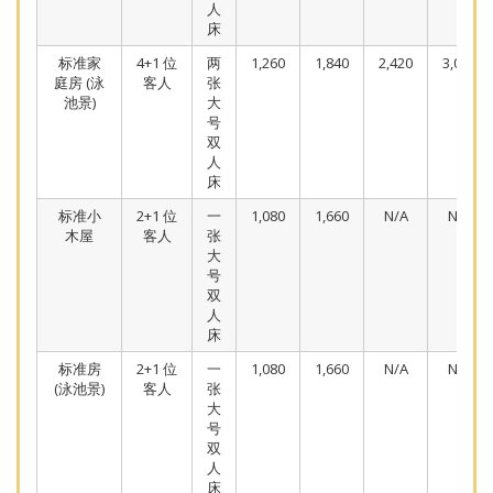
人
床
标准家
4+1 位
两
1,260
1,840
2,420
3,000
庭房 (泳
客人
张
池景)
大
号
双
人
床
标准小
2+1 位
一
1,080
1,660
N/A
N/A
木屋
客人
张
大
号
双
人
床
标准房
2+1 位
一
1,080
1,660
N/A
N/A
(泳池景)
客人
张
大
号
双
人
床