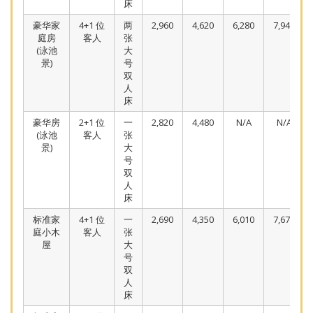
床
豪华家
4+1 位
两
2,960
4,620
6,280
7,940
庭房
客人
张
(泳池
大
景)
号
双
人
床
豪华房
2+1 位
一
2,820
4,480
N/A
N/A
(泳池
客人
张
景)
大
号
双
人
床
标准家
4+1 位
一
2,690
4,350
6,010
7,670
庭小木
客人
张
屋
大
号
双
人
床