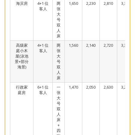
海滨房
4+1 位
两
1,650
2,230
2,810
3,390
客人
张
大
号
双
人
床
高级家
4+1 位
两
1,560
2,140
2,720
3,300
庭小木
客人
张
屋(泳池
大
景+部分
号
海景)
双
人
床
行政家
6+1 位
一
1,470
2,050
2,630
3,210
庭房
客人
张
大
号
双
人
床
+
四