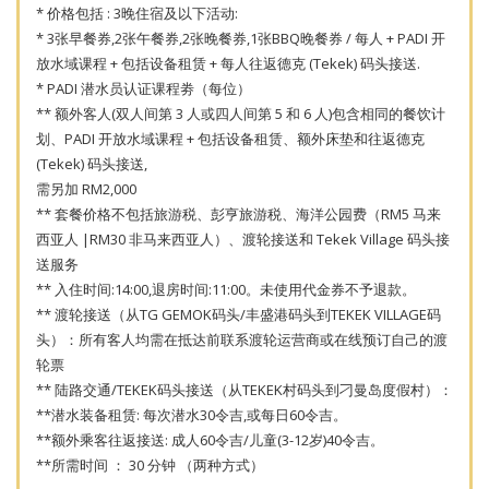
* 价格包括 : 3晚住宿及以下活动:
* 3张早餐券,2张午餐券,2张晚餐券,1张BBQ晚餐券 / 每人 + PADI 开
放水域课程 + 包括设备租赁 + 每人往返德克 (Tekek) 码头接送.
* PADI 潜水员认证课程劵（每位）
** 额外客人(双人间第 3 人或四人间第 5 和 6 人)包含相同的餐饮计
划、PADI 开放水域课程 + 包括设备租赁、额外床垫和往返德克
(Tekek) 码头接送,
需另加 RM2,000
** 套餐价格不包括旅游税、彭亨旅游税、海洋公园费（RM5 马来
西亚人 |RM30 非马来西亚人）、渡轮接送和 Tekek Village 码头接
送服务
** 入住时间:14:00,退房时间:11:00。未使用代金券不予退款。
** 渡轮接送（从TG GEMOK码头/丰盛港码头到TEKEK VILLAGE码
头）：所有客人均需在抵达前联系渡轮运营商或在线预订自己的渡
轮票
** 陆路交通/TEKEK码头接送（从TEKEK村码头到刁曼岛度假村）：
**潜水装备租赁: 每次潜水30令吉,或每日60令吉。
**额外乘客往返接送: 成人60令吉/儿童(3-12岁)40令吉。
**所需时间 ： 30 分钟 （两种方式）