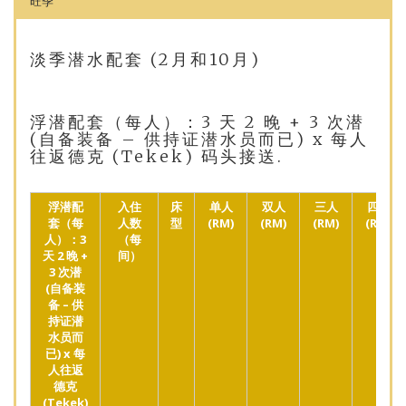
旺季
淡季潜水配套 (2月和10月)
浮潜配套（每人）：3 天 2 晚 + 3 次潜
(自备装备 – 供持证潜水员而已) x 每人
往返德克 (Tekek) 码头接送.
浮潜配
入住
床
单人
双人
三人
四人
套（每
人数
型
(RM)
(RM)
(RM)
(RM)
人）：3
（每
天 2 晚 +
间）
3 次潜
(自备装
备 – 供
持证潜
水员而
已) x 每
人往返
德克
(Tekek)