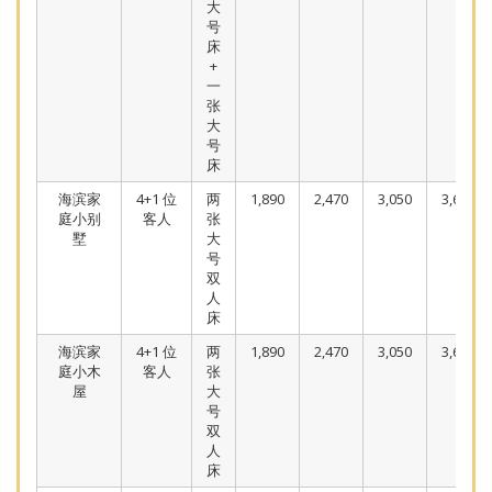
大
号
床
+
一
张
大
号
床
海滨家
4+1 位
两
1,890
2,470
3,050
3,630
庭小别
客人
张
墅
大
号
双
人
床
海滨家
4+1 位
两
1,890
2,470
3,050
3,630
庭小木
客人
张
屋
大
号
双
人
床