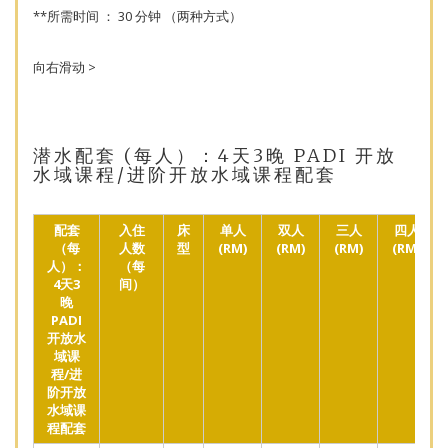
**所需时间 ： 30 分钟 （两种方式）
向右滑动 >
潜水配套 (每人）：4天3晚 PADI 开放
水域课程/进阶开放水域课程配套
配套
入住
床
单人
双人
三人
四人
（每
人数
型
(RM)
(RM)
(RM)
(RM)
人）：
（每
4天3
间）
晚
PADI
开放水
域课
程/进
阶开放
水域课
程配套