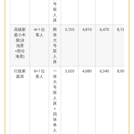
号
双
人
床
高级家
4+1 位
两
3,150
4,810
6,470
8,130
庭小木
客人
张
屋(泳
大
池景
号
+部分
双
海景)
人
床
行政家
6+1 位
一
3,020
4,680
6,340
8,000
庭房
客人
张
大
号
双
人
床
+
四
张
单
人