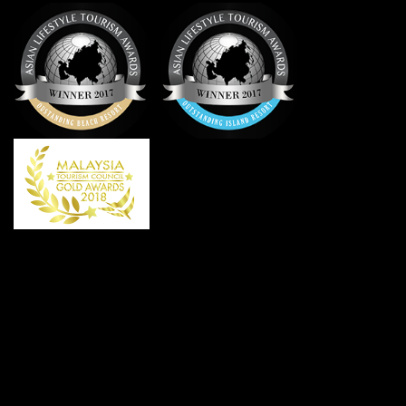
海滨房
4+1 位
两
1,840
2,420
2,910
3,580
客人
张
大
号
双
人
床
高级家
4+1 位
两
1,750
2,330
2,720
3,490
庭小木
客人
张
屋(泳池
大
景+部分
号
海景)
双
人
床
行政家
6+1 位
一
1,560
2,140
2,690
3,300
庭房
客人
张
大
号
双
人
床
+
四