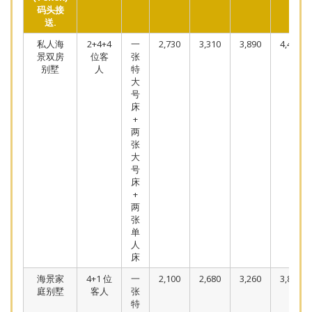
码头接
送.
私人海
2+4+4
一
2,730
3,310
3,890
4,470
景双房
位客
张
别墅
人
特
大
号
床
+
两
张
大
号
床
+
两
张
单
人
床
海景家
4+1 位
一
2,100
2,680
3,260
3,840
庭别墅
客人
张
特