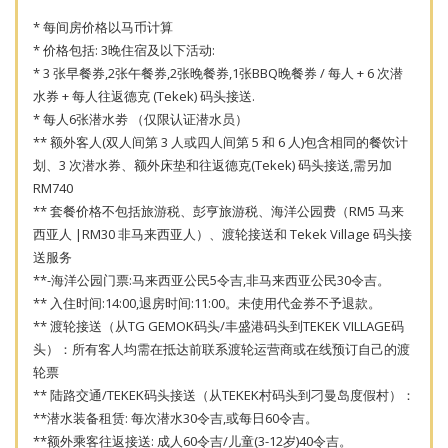
* 每间房价格以马币计算
* 价格包括: 3晚住宿及以下活动:
* 3 张早餐券,2张午餐券,2张晚餐券,1张BBQ晚餐券 / 每人 + 6 次潜
水券 + 每人往返德克 (Tekek) 码头接送.
* 每人6张潜水劵 （仅限认证潜水员）
** 额外客人(双人间第 3 人或四人间第 5 和 6 人)包含相同的餐饮计
划、3 次潜水券、额外床垫和往返德克(Tekek) 码头接送,需另加
RM740
** 套餐价格不包括旅游税、彭亨旅游税、海洋公园费（RM5 马来
西亚人 |RM30 非马来西亚人）、渡轮接送和 Tekek Village 码头接
送服务
**-海洋公园门票:马来西亚公民5令吉,非马来西亚公民30令吉。
** 入住时间:14:00,退房时间:11:00。未使用代金券不予退款。
** 渡轮接送（从TG GEMOK码头/丰盛港码头到TEKEK VILLAGE码
头）：所有客人均需在抵达前联系渡轮运营商或在线预订自己的渡
轮票
** 陆路交通/TEKEK码头接送（从TEKEK村码头到刁曼岛度假村）：
**潜水装备租赁: 每次潜水30令吉,或每日60令吉。
**额外乘客往返接送: 成人60令吉/儿童(3-12岁)40令吉。