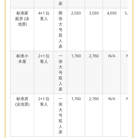
床
标准家
4+1 位
两
2,030
3,030
4,030
5,030
庭房 (泳
客人
张
池景)
大
号
双
人
床
标准小
2+1 位
一
1,760
2,760
N/A
N/A
木屋
客人
张
大
号
双
人
床
标准房
2+1 位
一
1,760
2,760
N/A
N/A
(泳池景)
客人
张
大
号
双
人
床