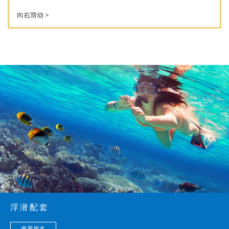
向右滑动 >
旺季潜水配套 (3月-9月)
配套（每人）：3天/2夜全膳住宿+3次潜
水(自备设备）x 每人往返德克 (Tekek)
码头接送.
配套
入住
床
单人
双人
三人
四人
（每
人数
型
(RM)
(RM)
(RM)
(RM)
人）：3
（每
天/2夜
间）
全膳住
宿+3次
潜水(自
备设
备）x 每
浮潜配套
人往返
德克
(Tekek)
查看更多