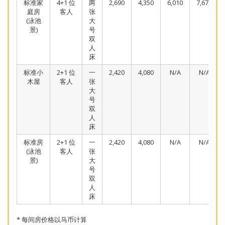
标准家
4+1 位
两
2,690
4,350
6,010
7,670
庭房
客人
张
(泳池
大
景)
号
双
人
床
标准小
2+1 位
一
2,420
4,080
N/A
N/A
木屋
客人
张
大
号
双
人
床
标准房
2+1 位
一
2,420
4,080
N/A
N/A
(泳池
客人
张
景)
大
号
双
人
床
* 每间房价格以马币计算