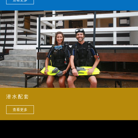
码头接
送.
私人海
2+4+4
一
3,270
3,850
4,430
5,010
景双房
位客
张
别墅
人
特
大
号
床
+
两
张
大
号
床
+
两
潜水配套
张
单
人
查看更多
床
海景家
4+1 位
一
2,370
2,950
3,530
4,110
庭别墅
客人
张
特