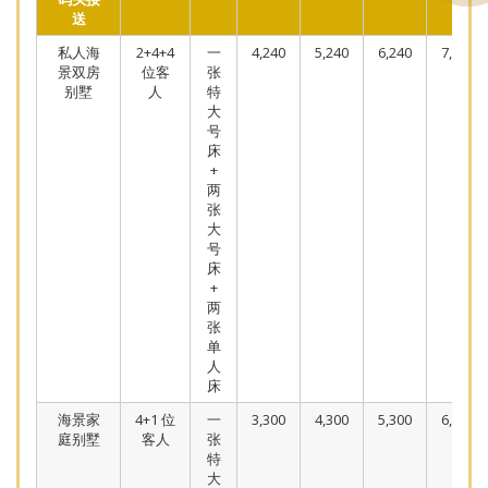
送
私人海
2+4+4
一
4,240
5,240
6,240
7,240
景双房
位客
张
别墅
人
特
大
号
床
+
两
张
大
号
床
+
两
张
单
人
床
海景家
4+1 位
一
3,300
4,300
5,300
6,300
庭别墅
客人
张
特
大