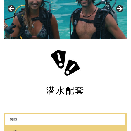
潜水配套
淡季