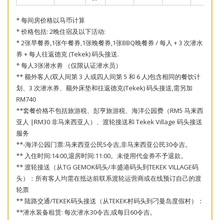
* 每间房价格以马币计算
* 价格包括: 2晚住宿及以下活动:
* 2张早餐券,1张午餐券,1张晚餐券,1张BBQ晚餐券 / 每人 + 3 次潜水
券 + 每人往返德克 (Tekek) 码头接送.
* 每人3张潜水劵 （仅限认证潜水员）
** 额外客人(双人间第 3 人或四人间第 5 和 6 人)包含相同的餐饮计
划、3 次潜水券、额外床垫和往返德克(Tekek) 码头接送,需另加
RM740
**套餐价格不包括旅游税、彭亨旅游税、海洋公园费（RM5 马来西
亚人 |RM30 非马来西亚人）、渡轮接送和 Tekek Village 码头接送
服务
**-海洋公园门票:马来西亚公民5令吉,非马来西亚公民30令吉。
** 入住时间:14:00,退房时间:11:00。未使用代金券不予退款。
** 渡轮接送（从TG GEMOK码头/丰盛港码头到TEKEK VILLAGE码
头）：所有客人均需在抵达前联系渡轮运营商或在线预订自己的渡
轮票
** 陆路交通/TEKEK码头接送（从TEKEK村码头到刁曼岛度假村）：
**潜水装备租赁: 每次潜水30令吉,或每日60令吉。