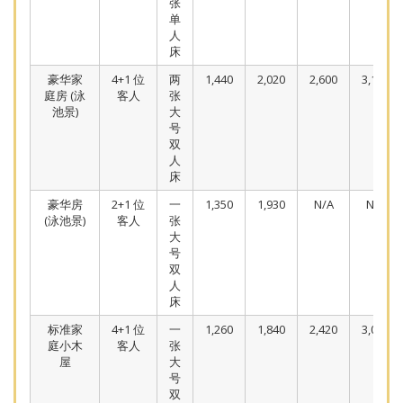
张
单
人
床
豪华家
4+1 位
两
1,440
2,020
2,600
3,180
庭房 (泳
客人
张
池景)
大
号
双
人
床
豪华房
2+1 位
一
1,350
1,930
N/A
N/A
(泳池景)
客人
张
大
号
双
人
床
标准家
4+1 位
一
1,260
1,840
2,420
3,000
庭小木
客人
张
屋
大
号
双